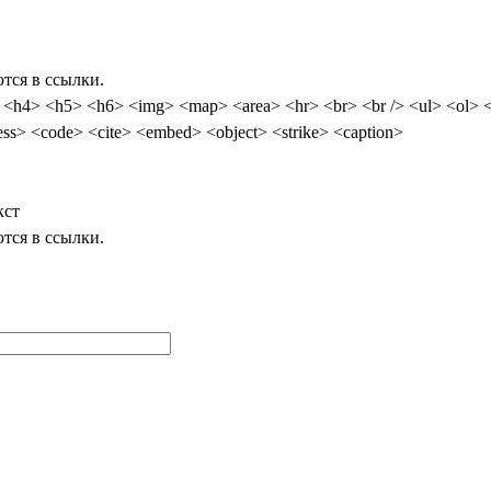
тся в ссылки.
<ol> <li> <dl> <dt> <dd> <table> <tr> <td> <em> <b> <u> <i> <strong>
ub> <sup> <quote> <blockquote> <pre> <address> <code> <cite> <embed> <object> <strike> <caption>
кст
тся в ссылки.