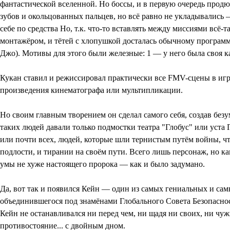
фантастической вселенной. Но боссы, и в первую очередь продю
зубов и окольцованных пальцев, но всё равно не укладывались — 
себе по средства Но, т.к. что-то вставлять между миссиями всё
монтажёром, и тётей с хлопушкой досталась обычному програм
Джо). Мотивы для этого были железные: 1 — у него была своя к
Кукан ставил и режиссировал практически все FMV-сцены в иг
произведения кинематографа или мультипликации.
Но своим главным творением он сделал самого себя, создав безу
таких людей давали только подмостки театра "Глобус" или уста Г
или почти всех, людей, которые шли тернистым путём войны, чт
подлости, и тирании на своём пути. Всего лишь персонаж, но к
умы не хуже настоящего пророка — как и было задумано.
Да, вот так и появился Кейн — один из самых гениальных и са
объединившегося под знамёнами Глобального Совета Безопасност
Кейн не останавливался ни перед чем, ни щадя ни своих, ни чуж
противостояние... с двойным дном.