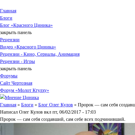
Jump to Content
Главная
Блоги
Блог «Красного Циника»
закрыть панель
Рецензии
Видео «Красного Циника»
Рецензии - Кино, Сериалы, Анимация
Рецензии - Игры
закрыть панель
Форумы
Сайт Чертозная
Форум «Молот Ктулху»
Вы здесь
Главная
»
Блоги
»
Блог Олег Кулов
» Пророк — сам себя создавши
Написал
Олег Кулов
вкл
пт, 06/02/2017 - 17:03
Пророк — сам себя создавший, сам себе всех подчинивший.