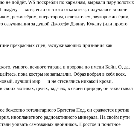
цию не пойдёт. WS поскребли по карманам, вырвали пару золотых
imagery — хотя, если от этого отказаться, получалось вполне
щиком, режиссёром, оператором, осветителем, звукорежиссёром,
о озвучивания за душой Джозефу Дэвиду Кукану (или просто
стине прекрасных сцен, заслуживающих признания как
кого, умного, вечного тирана и пророка по имени Кейн. О, да,
айтесь, пока костры не запылали). Образ вобрал в себя всех,
 новый, лучший мир — и не стеснялись никакой крови,
своих мотивах, целях, задачах, в своей природе, он захватывал
е божество тоталитарного Братства Нод, он сражается против
берия, инопланетного радиоактивного минерала. На своём пути
устали убивать самозваных двойников. Простое и понятное