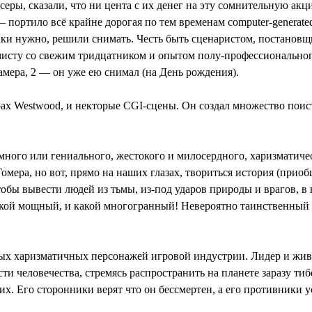
серы, сказали, что ни цента с их денег на эту сомнительную ак
портило всё крайне дорогая по тем временам computer-generated 
-таки нужно, решили снимать. Честь быть сценаристом, постанов
мисту со свежим тридцатником и опытом полу-профессиональног
амера, 2 — он уже ею снимал (на День рождения).
рах Westwood, и некторые CGI-сцены. Он создал множество пои
много или гениального, жестокого и милосердного, харизматичес
омера, но вот, прямо на наших глазах, твориться история (приобщ
обы вывести людей из тьмы, из-под ударов природы и врагов, в
акой мощный, и какой многогранный! Невероятно таинственный в 
мых харизматичных персонажей игровой индустрии. Лидер и живо
и человечества, стремясь распространить на планете заразу ти
их. Его сторонники верят что он бессмертен, а его противники 