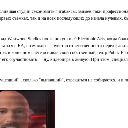
волившая студии сэкономить гигабаксы, заимев-таки профессион
ервых съёмках, так и на всех последующих до начала нулевых, б
Westwood Studios после покупки её Electronic Arts, когда больш
 остаться в EA, возможно — чувство ответственности перед фана
а, в конечном счёте основав свой собственный театр Public Fit 
ет его соучаствовать — ну, видеоигра в живую. При этом, специ
"ушедший", сколько "выпавший", отрекаться не собирается, и в 