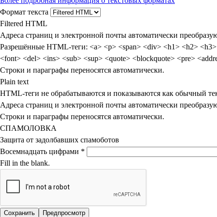
Более подробная информация о текстовых форматах
Формат текста
Filtered HTML
Адреса страниц и электронной почты автоматически преобразую
Разрешённые HTML-теги: <a> <p> <span> <div> <h1> <h2> <h3> <h4> <h5> <h6> <img> <map> <area> <hr> <br> <br /> <ul> 
<font> <del> <ins> <s
Строки и параграфы переносятся автоматически.
Plain text
HTML-теги не обрабатываются и показываются как обычный те
Адреса страниц и электронной почты автоматически преобразую
Строки и параграфы переносятся автоматически.
СПАМОЛОВКА
Защита от задолбавших спамоботов
Восемнадцать цифрами
*
Fill in the blank.