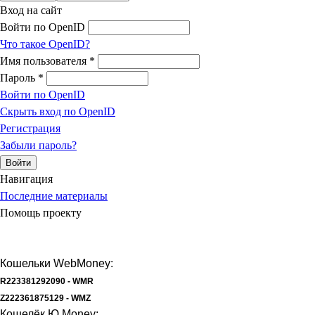
Вход на сайт
Войти по OpenID
Что такое OpenID?
Имя пользователя
*
Пароль
*
Войти по OpenID
Скрыть вход по OpenID
Регистрация
Забыли пароль?
Навигация
Последние материалы
Помощь проекту
Кошельки WebMoney:
R223381292090 - WMR
Z222361875129 - WMZ
Кошелёк Ю.Money: