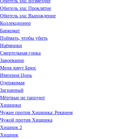
Обитель зла: Возмездие
Обитель зла: Проклятие
Обитель зла: Вырождение
Коллекционер
Банкомат
Поймать, чтобы убить
Наёмники
Смертельная гонка
Завоевание
Меня зовут Брюс
Империя Цинь
Одержимая
Загнанный
Мёртвые не танцуют
Хищники
Чужие против Хищника: Реквием
Чужой против Хищника
Хищник 2
Хищник