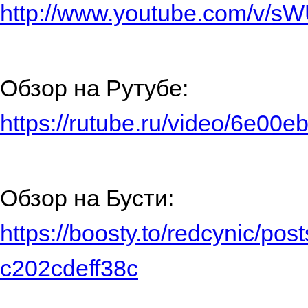
http://www.youtube.com/v/
Обзор на Рутубе:
https://rutube.ru/video/6e
Обзор на Бусти:
https://boosty.to/redcynic/po
c202cdeff38c