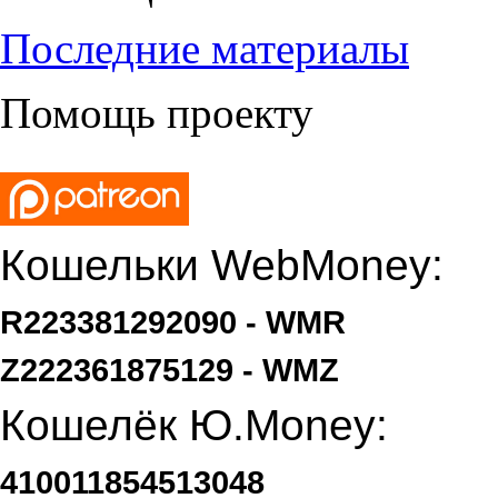
Последние материалы
Помощь проекту
Кошельки WebMoney:
R223381292090 - WMR
Z222361875129 - WMZ
Кошелёк Ю.Money:
410011854513048