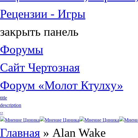
Рецензии - Игры
закрыть панель
Форумы
Сайт Чертозная
Форум «Молот Ктулху»
title
description
‹
›
Вы здесь
Главная
» Alan Wake