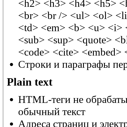
<h2> <h3> <h4> <h5> <h6
<br> <br /> <ul> <ol> <l
<td> <em> <b> <u> <i> <strong> <font> <del> <ins>
<sub> <sup> <quote> <blockquote> 
<code> <cite> <embed> <
Строки и параграфы пер
Plain text
HTML-теги не обрабаты
обычный текст
Адреса страниц и элект