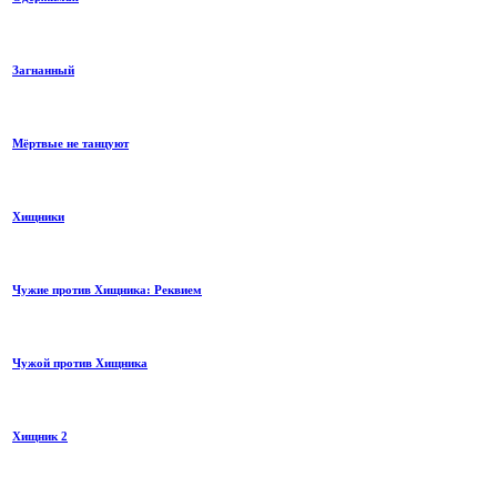
Загнанный
Мёртвые не танцуют
Хищники
Чужие против Хищника: Реквием
Чужой против Хищника
Хищник 2