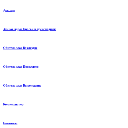
Декстер
Земное ядро: Бросок в преисподнюю
Обитель зла: Возмездие
Обитель зла: Проклятие
Обитель зла: Вырождение
Коллекционер
Банкомат