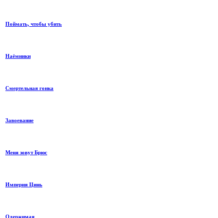
Поймать, чтобы убить
Наёмники
Смертельная гонка
Завоевание
Меня зовут Брюс
Империя Цинь
Одержимая