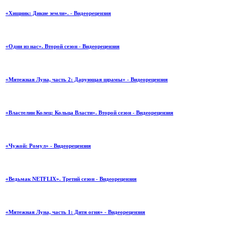
«Хищник: Дикие земли». - Видеорецензия
«Одни из нас». Второй сезон - Видеорецензия
«Мятежная Луна, часть 2: Дарующая шрамы» - Видеорецензия
«Властелин Колец: Кольца Власти». Второй сезон - Видеорецензия
«Чужой: Ромул» - Видеорецензия
«Ведьмак NETFLIX». Третий сезон - Видеорецензия
«Мятежная Луна, часть 1: Дитя огня» - Видеорецензия