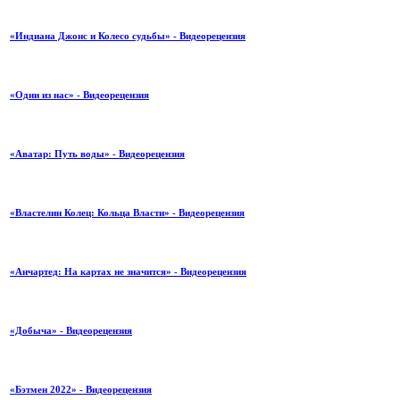
«Индиана Джонс и Колесо судьбы» - Видеорецензия
«Одни из нас» - Видеорецензия
«Аватар: Путь воды» - Видеорецензия
«Властелин Колец: Кольца Власти» - Видеорецензия
«Анчартед: На картах не значится» - Видеорецензия
«Добыча» - Видеорецензия
«Бэтмен 2022» - Видеорецензия