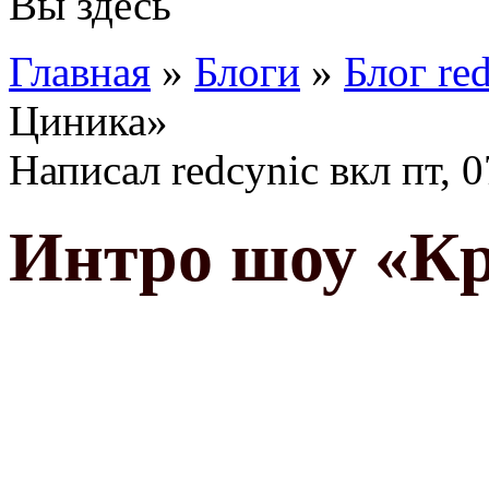
Вы здесь
Главная
»
Блоги
»
Блог re
Циника»
Написал
redcynic
вкл
пт, 
Интро шоу «К