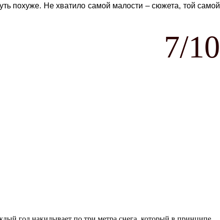
уть похуже. Не хватило самой малости – сюжета, той самой
7/10
аждый год накидывает по три метра снега, который в принципе