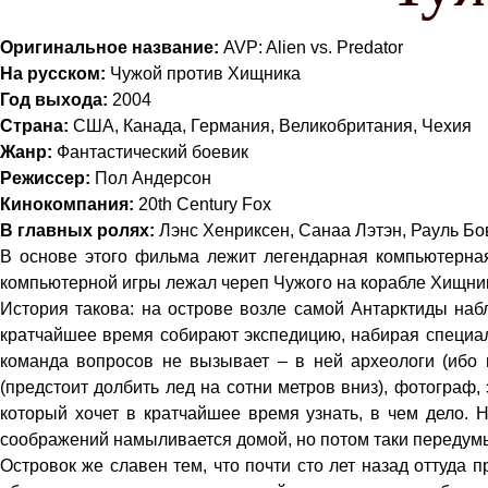
Оригинальное название:
AVP: Alien vs. Predator
На русском:
Чужой против Хищника
Год выхода:
2004
Страна:
США, Канада, Германия, Великобритания, Чехия
Жанр:
Фантастический боевик
Режиссер:
Пол Андерсон
Кинокомпания:
20th Century Fox
В главных ролях:
Лэнс Хенриксен, Санаа Лэтэн, Рауль Бо
В основе этого фильма лежит легендарная компьютерная
компьютерной игры лежал череп Чужого на корабле Хищник
История такова: на острове возле самой Антарктиды наб
кратчайшее время собирают экспедицию, набирая специали
команда вопросов не вызывает – в ней археологи (ибо
(предстоит долбить лед на сотни метров вниз), фотограф
который хочет в кратчайшее время узнать, в чем дело. 
соображений намыливается домой, но потом таки передумы
Островок же славен тем, что почти сто лет назад оттуда 