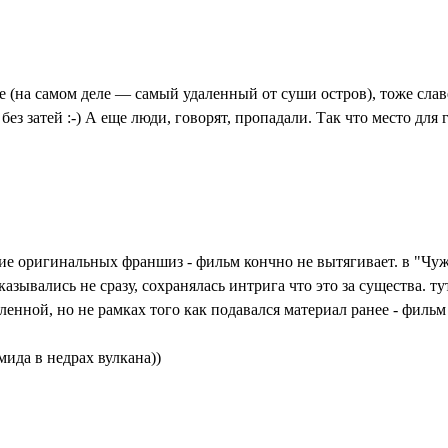
уве (на самом деле — самый удаленный от суши остров), тоже сл
без затей :-) А еще люди, говорят, пропадали. Так что место дл
ие оригинальных франшиз - фильм кончно не вытягивает. в "Чуж
азывались не сразу, сохранялась интрига что это за существа. ту
всленной, но не рамках того как подавался материал ранее - фил
мида в недрах вулкана))