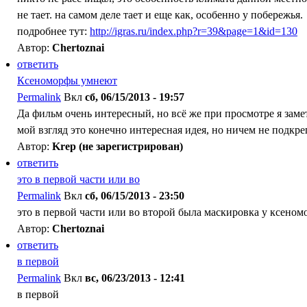
не тает. на самом деле тает и еще как, особенно у побережья.
подробнее тут:
http://igras.ru/index.php?r=39&page=1&id=130
Автор:
Chertoznai
ответить
Ксеноморфы умнеют
Permalink
Вкл
сб, 06/15/2013 - 19:57
Да фильм очень интересный, но всё же при просмотре я зам
мой взгляд это конечно интересная идея, но ничем не подкре
Автор:
Krep (не зарегистрирован)
ответить
это в первой части или во
Permalink
Вкл
сб, 06/15/2013 - 23:50
это в первой части или во второй была маскировка у ксеном
Автор:
Chertoznai
ответить
в первой
Permalink
Вкл
вс, 06/23/2013 - 12:41
в первой