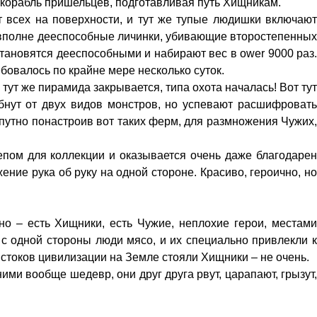
л корабль пришельцев, подготавливая путь Хищникам.
т всех на поверхности, и тут же тупые людишки включают
т вполне дееспособные личинки, убивающие второстепенных
становятся дееспособными и набирают вес в ower 9000 раз.
ебовалось по крайне мере несколько суток.
ут же пирамида закрывается, типа охота началась! Вот тут
бнут от двух видов монстров, но успевают расшифровать
путно понастроив вот таких ферм, для размножения Чужих,
епом для коллекции и оказывается очень даже благодарен
ение рука об руку на одной стороне. Красиво, героично, но
но – есть Хищники, есть Чужие, неплохие герои, местами
 с одной стороны люди мясо, и их специально привлекли к
 истоков цивилизации на Земле стояли Хищники – не очень.
ми вообще шедевр, они друг друга рвут, царапают, грызут,