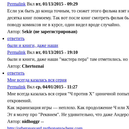
Permalink
Вкл
вт, 01/13/2015 - 09:29
Если уж быть до конца точным, то сюжет этого фильма взят из
десятка книг помоему. Так вот после книг смотреть фильм б
поводу комиксов не в курсе, один видел вроде случайно.
Автор:
Sekir (не зарегистрирован)
ответить
были и книги, даже наши
Permalink
Вкл
вт, 01/13/2015 - 19:10
были и книги, даже наши "мастера пера" там отметились. но
Автор:
Chertoznai
ответить
Мне всегда казалась вся серия
Permalink
Вкл
ср, 04/01/2015 - 11:27
Мне всегда казалась вся серия "Ч против Х" циничной попыт
откровений.
Как экранизация игры — неплохо. Как продолжение Ч или Х
Эт я молчу про "Реквием". Не удивительно, что даже Андерсо
Автор:
nidhoggr
--
http://orbgraveyard.pythonanywhere.com