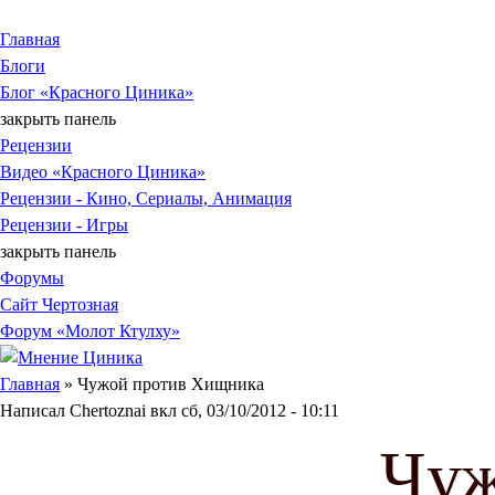
Jump to Content
Главная
Блоги
Блог «Красного Циника»
закрыть панель
Рецензии
Видео «Красного Циника»
Рецензии - Кино, Сериалы, Анимация
Рецензии - Игры
закрыть панель
Форумы
Сайт Чертозная
Форум «Молот Ктулху»
Вы здесь
Главная
» Чужой против Хищника
Написал
Chertoznai
вкл
сб, 03/10/2012 - 10:11
Чуж