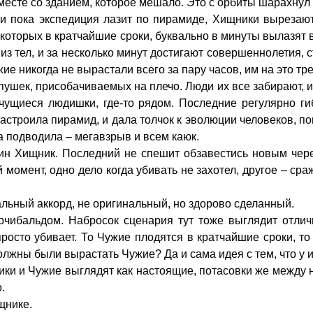
вместе со зданием, которое мешало. Это с орбиты шарахну
 и пока экспедиция лазит по пирамиде, Хищники вырезаю
з которых в кратчайшие сроки, буквально в минуты вылазя
из тел, и за несколько минут достигают совершеннолетия, 
ие никогда не вырастали всего за пару часов, им на это тр
шек, присобачиваемых на плечо. Люди их все забирают, и т
чущиеся людишки, где-то рядом. Последние регулярно ги
строила пирамид, и дала толчок к эволюции человеков, по
а подводила – мегавзрыв и всем каюк.
один Хищник. Последний не спешит обзавестись новым чер
момент, одно дело когда убивать не захотел, другое – сраж
льный аккорд, не оригинальный, но здорово сделанный.
рчибальдом. Набросок сценария тут тоже выглядит отлич
росто убивает. То Чужие плодятся в кратчайшие сроки, то
 должны были вырастать Чужие? Да и сама идея с тем, что у
ки и Чужие выглядят как настоящие, потасовки же между ни
.
щнике.