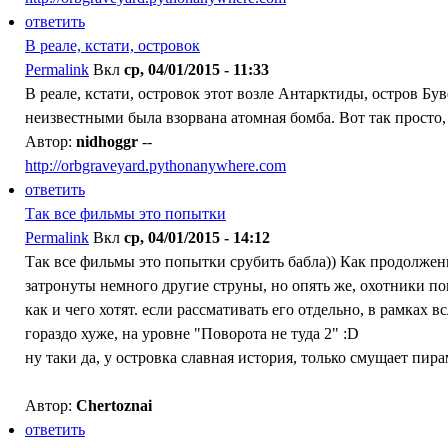
ответить
В реале, кстати, островок
Permalink
Вкл
ср, 04/01/2015 - 11:33
В реале, кстати, островок этот возле Антарктиды, остров Б
неизвестными была взорвана атомная бомба. Вот так просто, 
Автор:
nidhoggr
--
http://orbgraveyard.pythonanywhere.com
ответить
Так все фильмы это попытки
Permalink
Вкл
ср, 04/01/2015 - 14:12
Так все фильмы это попытки срубить бабла)) Как продолжен
затронуты немного другие струны, но опять же, охотники пок
как и чего хотят. если рассмативать его отдельно, в рамках 
гораздо хуже, на уровне "Поворота не туда 2" :D
ну таки да, у островка славная история, только смущает пира
Автор:
Chertoznai
ответить