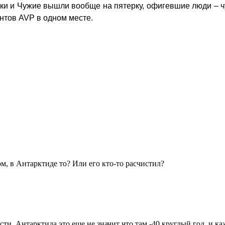
ики и Чужие вышли вообще на пятерку, офигевшие люди – ч
ентов AVP в одном месте.
гом, в Антарктиде то? Или его кто-то расчистил?
сти. Антарктида это еще не значит что там -40 круглый год, и к