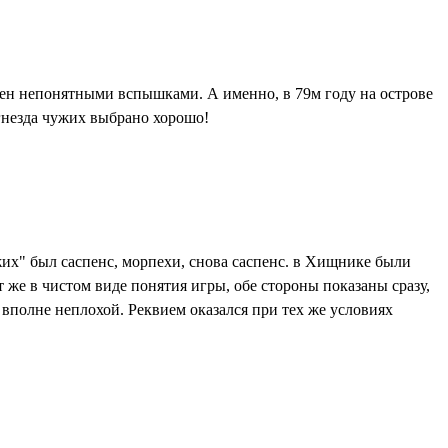
авен непонятными вспышками. А именно, в 79м году на острове
я гнезда чужих выбрано хорошо!
их" был саспенс, морпехи, снова саспенс. в Хищнике были
т же в чистом виде понятия игры, обе стороны показаны сразу,
ьм вполне неплохой. Реквием оказался при тех же условиях