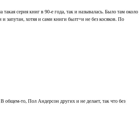
 такая серия книг в 90-е года, так и называлась. Было там около
и запутан, хотяя и сами книги былт=и не без косяков. По
 общем-то, Пол Андерсон других и не делает, так что без