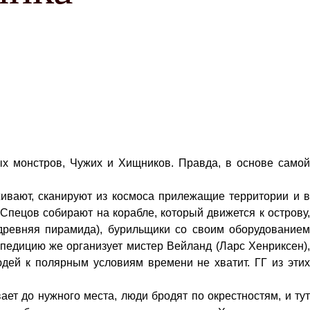
х монстров, Чужих и Хищников. Правда, в основе самой
живают, сканируют из космоса прилежащие территории и в
пецов собирают на корабле, который движется к острову,
древняя пирамида), бурильщики со своим оборудованием
спедицию же организует мистер Вейланд (Ларс Хенриксен),
юдей к полярным условиям времени не хватит. ГГ из этих
ает до нужного места, люди бродят по окрестностям, и тут