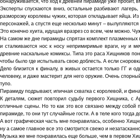
обнаруживается, что ход к древней пирамиде уже пробит, 
Эксперты спускаются вниз, остальные разбивают лагерь,
разморозку королевы чужих, которая откладывает яйца. И
персонажей, а спустя еще несколько минут – вылупляются 
Это конечно хуита, идущая вразрез со всем, чем можно. Чуж
На самом же дне пирамиды спрятан комплект плазменных пу
и сталкиваются нос к носу непримиримые враги, ну и ме
древние наскальные комиксы. Типа это раса Хищников пона
чтобы было где испытывать свою доблесть. А если сноровк
Дело близится к финалу, в живых остается только ГГ и 
человеку, и даже мастерит для него оружие. Очень спорный 
тупо.
Пирамиду подрывают, ипичная схватка с королевой, и фина
К деталям, сюжет повторил судьбу первого Хищника, с А
отличные сцены. Но то как это все связано между собой п
пирамиде, то они тут случайные гости. А в теле кого тогда
А вот графическая часть мне понравилась, особенно Хищни
ну а самое главное все это смотрится свежо и незатасканно
Музыка же мне понравилась еще больше, чем в первом Хи