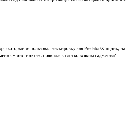
орф который использовал маскировку аля Predator/Хищник, на
изменным инстинктам, появилась тяга ко всяким гаджетам?