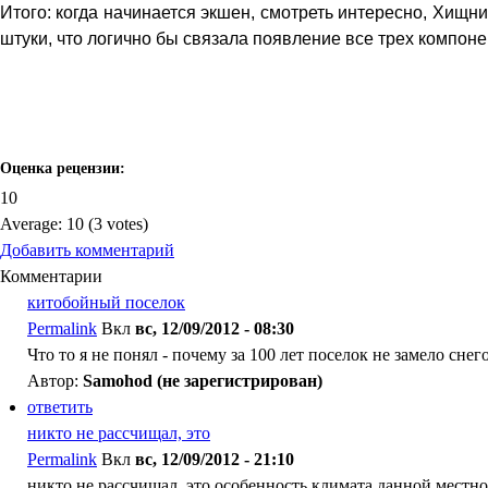
Итого: когда начинается экшен, смотреть интересно, Хищн
штуки, что логично бы связала появление все трех компон
Оценка рецензии:
10
Average:
10
(
3
votes)
Добавить комментарий
Комментарии
китобойный поселок
Permalink
Вкл
вс, 12/09/2012 - 08:30
Что то я не понял - почему за 100 лет поселок не замело сне
Автор:
Samohod (не зарегистрирован)
ответить
никто не рассчищал, это
Permalink
Вкл
вс, 12/09/2012 - 21:10
никто не рассчищал, это особенность климата данной местно