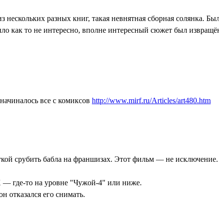
 нескольких разных книг, такая невнятная сборная солянка. Была
ыло как то не интересно, вполне интересный сюжет был извращён 
 начиналось все с комиксов
http://www.mirf.ru/Articles/art480.htm
кой срубить бабла на франшизах. Этот фильм — не исключение. В
 — где-то на уровне "Чужой-4" или ниже.
н отказался его снимать.