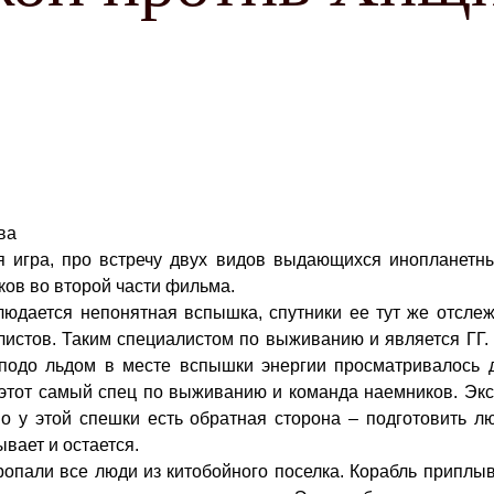
ва
 игра, про встречу двух видов выдающихся инопланетны
ов во второй части фильма.
людается непонятная вспышка, спутники ее тут же отсле
стов. Таким специалистом по выживанию и является ГГ. С
 подо льдом в месте вспышки энергии просматривалось 
, этот самый спец по выживанию и команда наемников. Эк
Но у этой спешки есть обратная сторона – подготовить л
вает и остается.
пропали все люди из китобойного поселка. Корабль приплыв