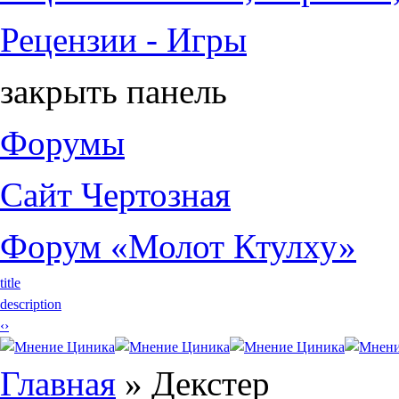
Рецензии - Игры
закрыть панель
Форумы
Сайт Чертозная
Форум «Молот Ктулху»
title
description
‹
›
Вы здесь
Главная
» Декстер