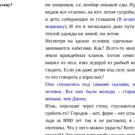
ни хищников, т.е. вообще никакой еды. Ну
стену?
видим все отлично, на юге летом сугробы
и дети, собирающие ее голышом (
В огоро
морковку
). И это в нескольких днях пути
теплой одежды ни зимой, ни летом.
Несмотря на адские условия, одичалые
занимаются набегами. Как? Всего-то мин
земли враждебных кланов, потом семис
вышел из леса, взял ледоруб из рыбьей к
сходить. Если уж даже детям под силу зале
то что говорить о взрослых?
Они спешились под самыми скалами, и
человек. Все они были молоды – старш
меньше, чем Джону.
Итак, перелазят через стену, спускают
грабить-то? Городов – нет, ферм – нет (сп
льда за 8000 лет так и не растаяла), 
охотника. Что у него можно украсть? Кот
гвоздей? Это стоит того чтобы восемь чело