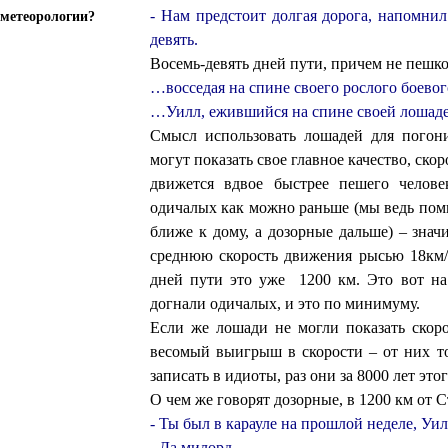
- Нам предстоит долгая дорога, напомнил
метеорологии?
девять.
Восемь-девять дней пути, причем не пешко
…восседая на спине своего рослого боевог
…Уилл, ежившийся на спине своей лошад
Смысл использовать лошадей для погони
могут показать свое главное качество, скор
движется вдвое быстрее пешего челове
одичалых как можно раньше (мы ведь пом
ближе к дому, а дозорные дальше) – зна
среднюю скорость движения рысью 18км/ч
дней пути это уже 1200 км. Это вот на
догнали одичалых, и это по минимуму.
Если же лошади не могли показать скоро
весомый выигрыш в скорости – от них то
записать в идиоты, раз они за 8000 лет это
О чем же говорят дозорные, в 1200 км от 
- Ты был в карауле на прошлой неделе, Уи
- Да милорд…