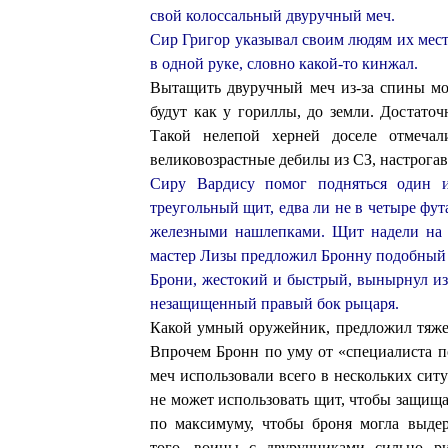
свой колоссальный двуручный меч.
Сир Григор указывал своим людям их мес
в одной руке, словно какой-то кинжал.
Вытащить двуручный меч из-за спины мо
будут как у гориллы, до земли. Достато
Такой нелепой херней доселе отмеча
великовозрастные дебилы из СЗ, настрогав
Сиру Вардису помог подняться один и
треугольный щит, едва ли не в четыре фут
железными нашлепками. Щит надели на 
мастер Лизы предложил Бронну подобный 
Брони, жестокий и быстрый, вынырнул из
незащищенный правый бок рыцаря.
Какой умный оружейник, предложил тяже
Впрочем Бронн по уму от «специалиста 
меч использовали всего в нескольких сит
не может использовать щит, чтобы защища
по максимуму, чтобы броня могла выде
того, воины с двуручниками сильно р