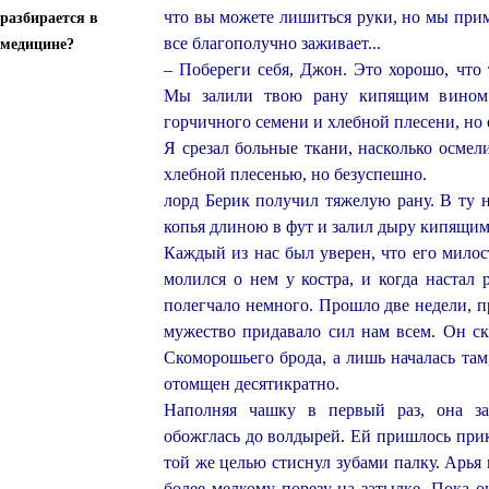
что вы можете лишиться руки, но мы при
разбирается в
все благополучно заживает...
медицине?
– Побереги себя, Джон. Это хорошо, что 
Мы залили твою рану кипящим вином 
горчичного семени и хлебной плесени, но 
Я срезал больные ткани, насколько осме
хлебной плесенью, но безуспешно.
лорд Берик получил тяжелую рану. В ту 
копья длиною в фут и залил дыру кипящим
Каждый из нас был уверен, что его милос
молился о нем у костра, и когда настал
полегчало немного. Прошло две недели, пр
мужество придавало сил нам всем. Он ск
Скоморошьего брода, а лишь началась та
отомщен десятикратно.
Наполняя чашку в первый раз, она за
обожглась до волдырей. Ей пришлось прик
той же целью стиснул зубами палку. Арья н
более мелкому порезу на затылке. Пока 