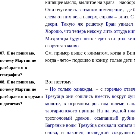
кипящее масло, вылитое на врага – наоборо
Они очутились в темном помещении, где 
слева от них вела наверх, справа – вниз. 
двери. Такую же решетку Бран увидел 
Хорошо, что теперь некому лить оттуда ки
Миэринцы будут лить через эти рты ки
сварятся заживо.
См. пример выше с климатом, когда в Вин
07. Я не понимаю,
когда «лето» подошло к концу, голые дети
почему Мартин не
разбирается в
географии?
Вот поэтому:
08. Я не понимаю,
– Но только однажды, – с горечью отвеч
почему Мартин не
Трезубца они сошлись вместе, вокруг бу
разбирается в оружии
молоте, в огромном рогатом шлеме нап
и доспехах?
таргариенского принца. На нагрудной пл
трехголовый дракон, осыпанный рубин
Багряные воды Трезубца омывали копыта и
снова, и наконец последний сокрушите