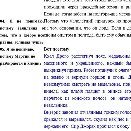
проходили через враждебные земли и ри
Если да, тогда забеги на полтора-два меся
Потому что малолетний придурок из про
04. Я не понимаю,
на том основании, что он лорд. Если в д
почему заявления о
своим опытом в полгода, быть ему обычны
том, что в дозоре все
равны, голимая чушь?
Вот поэтому:
05. Я не понимаю,
Кхал Дрого расстегнул пояс, медальоны
почему Мартин не
массивного и украшенного, каждый бы
разбирается в химии?
выкрикнул приказ. Рабы потянули с очага
на землю и вернули горшок в огонь. Д
невозмутимо смотреть на медальоны, по
видела, как пламя пляшет в ониксе его
перчаток из конского волоса, он натя
невольника.
Визерис завопил отчаянным тонким голос
брыкался и вырывался, скулил как пес и
держали его. Сир Джорах пробился к боку 