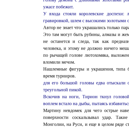
ужасе побежит.
У входа стояли королевские доспехи: 
гравировкой, шлем с высокими золотыми о
Автор не знает что украшались только пар
Это там могут быть рубины, алмазы и же
не останется и следа, так как предна
человека, и этому не должно ничего меш
по рычащей голове лютохомяка, выложен
вломили мечом.
Нашлемные фигуры и украшения, типа ба
время турниров.
для его большой головы едва отыскали
треугольной пикой.
Вскочив на ноги, Тирион ткнул голово
воплем встало на дыбы, пытаясь избавитьс
Мартину невдомек для чего острые нав
поверхности соскальзывал удар. Так
Монголии, на Руси, и еще в целом ряде с