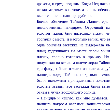
дракона, и грудь под ним. Когда Нед након
лежал мертвым в потоке, а воины обеих 
вылетевшие из панциря рубины.
Боевое облачение Тайвина Ланнистера,
позолоченным панцирем. Огромный пл
золотой ткани, был настолько тяжел, ч
трогался с места, и настолько велик, что 
одна обычная застежка не выдержала б
плащ удерживался на месте парой мини
плечах, словно готовясь к прыжку. Их
полулежал на великом шлеме лорда Тайвин
три фигуры были отлиты из золота, а ру
панцирь лорда Тайвина покрывала темно
были выложены причудливыми золотым
золотые звезды, все застежки были вызо
огнем в лучах восходящего солнца.
– Панцирь и чешую, как мне думается. 
панцирь покроем багряной ланнистерск
голову демона с длинными золотыми рог