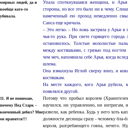
Упала споткнувшаяся женщина, и Арья
мирных людей, да и
стороны, но все это было ни к чему. Сли
вообще кого-то
намеченный ею проход немедленно смыка
убивала.
Санса еще кричала.
– Это легко. – Но ложь застряла у Арьи в 
чья‑то рука. При свете горящего города 
остановилось. Толстые мозолистые па
между костяшками, с грязью под ногтем 
чем меч, напомнила себе Арья, когда вслед
шлема.
Она взмахнула Иглой сверху вниз, и ков
костяшкам.
На месте каждого, кого Арья рубила, 
появлялся другой.
Потому что пробыл королем (Хранителем
11. Я не понимаю,
научился, ни управлению, ни интригам, 
почему Нед Старк –
развели, как ребенка. Будь у него хоть ка
конченный дебил? Мне
должности десницы сразу - человеку бла-б
он нравится!!!
короля, разгребающего говна, нечего. Н