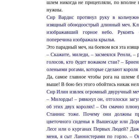
шлем никогда не прицепляли, по вполне
нужны.
Сир Вардис протянул руку в кольчужн
изящный обоюдоострый длинный меч. Кли
изображавший горное небо. Рукоять 
поперечина изображала крылья.
Это парадный меч, на боевом вся эта изящ
– Скажите, миледи, – засмеялся Ренли, 
голосов, кто будет вожаком стаи? – Брие
оленьими рогами, которые сделают короля
Да, самое главное чтобы рога на шлеме б
выше! В бою без этого обойтись никак нел
Сир Илин извлек огромный двуручный меч
– Милорды! – рявкнул он, отголоски заг
об этих двух королях! – Он смачно плюну
Станнис тоже. Почему они должны п
цветочного сиденья в Вышесаде или Дор
Лесе или о курганах Первых Людей? Даж
меня, я сыт Ланнистерами по горло. – О