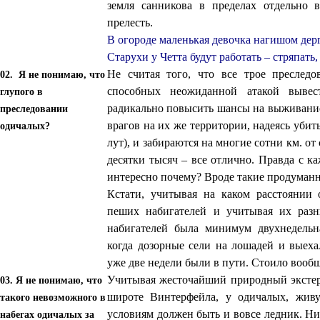
земля санникова в пределах отдельно в
прелесть.
В огороде маленькая девочка нагишом дер
Старухи у Четта будут работать – стряпать,
Не считая того, что все трое преследо
02. Я не понимаю, что
способных неожиданной атакой вывес
глупого в
радикально повысить шансы на выживани
преследовании
врагов на их же территории, надеясь уби
одичалых?
лут), и забираются на многие сотни км. от
десятки тысяч – все отлично. Правда с к
интересно почему? Вроде такие продуманн
Кстати, учитывая на каком расстоянии
пеших набигателей и учитывая их разн
набигателей была минимум двухнедель
когда дозорные сели на лошадей и выех
уже две недели были в пути. Стоило вооб
Учитывая жесточайший природный экстер
03. Я не понимаю, что
широте Винтерфейла, у одичалых, жив
такого невозможного в
условиям должен быть и вовсе ледник. Ни
набегах одичалых за