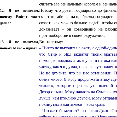
считать его гениальным королем и гениал
Потому что довел государство до финан
12. Я не понимаю,
смертью забивал на проблемы государства
почему Роберт тоже
созвать как можно больше людей, чтобы 
дебил?
доказывает – он совершенно не разби
противоборстве в своем окружении.
Вот поэтому:
13. Я не понимаю,
– Никто не выходит на охоту с одной‑единс
почему Манс – идиот?
что Стир и Ярл захватят твоих братье
помощью ложных атак я увел из замка ва
удочку, как я и думал, но ваша куча калек 
Но не думайте, что вы нас остановили. П
очень много. Я могу продолжать атаку здес
человек, которые переплывут Тюлений 
Дозор с тыла. Могу напасть на Сумеречну
лучше, чем кто‑либо другой. Могу отправ
покинутых вами замков – всех сразу.
– Что же тебе мешает? – спросил Джон. О
сейчас, но хотел послушать, что Манс скаж