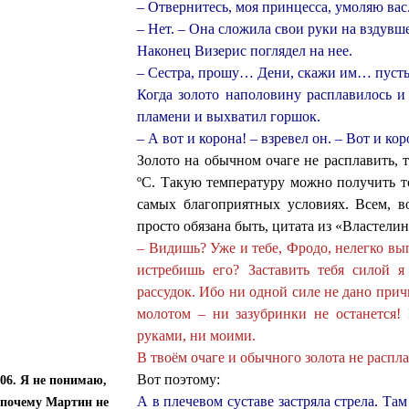
– Отвернитесь, моя принцесса, умоляю вас
– Нет. – Она сложила свои руки на вздувш
Наконец Визерис поглядел на нее.
– Сестра, прошу… Дени, скажи им… пуст
Когда золото наполовину расплавилось и 
пламени и выхватил горшок.
– А вот и корона! – взревел он. – Вот и ко
Золото на обычном очаге не расплавить, 
ºС. Такую температуру можно получить 
самых благоприятных условиях. Всем, в
просто обязана быть, цитата из «Властелин
– Видишь? Уже и тебе, Фродо, нелегко вы
истребишь его? Заставить тебя силой 
рассудок. Ибо ни одной силе не дано при
молотом – ни зазубринки не останется!
руками, ни моими.
В твоём очаге и обычного золота не распла
Вот поэтому:
06.
Я не понимаю,
А в плечевом суставе застряла стрела. Там
почему Мартин не