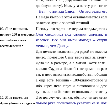
двойную плату). Кольчуга на эту роль нихе
– Нет, – отвечала Санса. – Он застрелил е
Не надо было на этом останавливаться есл
золотого лука с золотой тетивой.
Потому что через нее перелазят даже дети
09. Я не понимаю,
Они спешились под самыми скалами, и
почему 200-я метровая
человек. Все они были молоды – старш
волшебная стена
меньше, чем Джону.
бессмысленна?
Для нечисти является преградой не высота 
нечто, помогшее Сэму вернуться за стену,
Дело не в размере, а в магии. Хотя есл
кольцо Саурона было бы непременно раз
так в него вместиться волшебства побольш
а еще есть Теснина - 100-километровое у
ибо через него прут и лютоволки и де
тупыми, они бы тоже использовали этот пу
Это потому что ты как обычно, читал не в
10. Я не видел, где
Чья–то рука попыталась ухватить ее за ног
Арья убивала солдат и