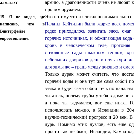
армию, а драгоценности очень не любят 
алмазах?
прочим оружием.
Это потому что ты читал невнимательно с 
15. Я не видел, где
Палаты Кейтилин были жарче всех поме
написано, что в
редко приходилось зажигать здесь очаг
Винтерфейле
горячих источниках, и обжигающая вода 
евроотопление
.
кровь в человеческом теле, прогоняя
стеклянные сады влажным теплом, хр
небольших двориков день и ночь курилис
для зимы же – грань между жизнью и смер
Только дурак может считать, что дост
горячей воды и она тут же сама собой п
замка и будет сама собой течь по канала
читатель, почему трубы у тебя в доме не 
а пока ты задумался, вот еще инфа. Г
использовать можно, в Исландии в 20-
научно-технический прогресс и 20 век. В
дурь. Помимо этих лузлов, есть еще о
просто так не бьют, Исландия, Камчатка