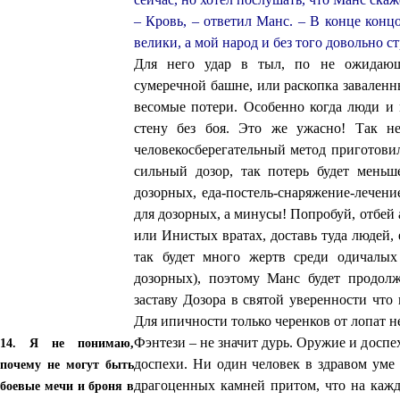
– Кровь, – ответил Манс. – В конце конц
велики, а мой народ и без того довольно ст
Для него удар в тыл, по не ожидающ
сумеречной башне, или раскопка заваленн
весомые потери. Особенно когда люди и
стену без боя. Это же ужасно! Так нел
человекосберегательный метод приготови
сильный дозор, так потерь будет меньш
дозорных, еда-постель-снаряжение-лечени
для дозорных, а минусы! Попробуй, отбе
или Инистых вратах, доставь туда людей, е
так будет много жертв среди одичалых
дозорных), поэтому Манс будет продол
заставу Дозора в святой уверенности что
Для ипичности только черенков от лопат не
Фэнтези – не значит дурь. Оружие и доспе
14. Я не понимаю,
доспехи. Ни один человек в здравом уме
почему не могут быть
драгоценных камней притом, что на ка
боевые мечи и броня в