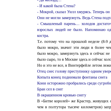
- И какой была Стена?
- Мокрой, сказал Уилл хмурясь. Теперь он 
Они не могли замерзнуть. Ведь Стена подт
- Смышленый парень… холодов достаточ
взрослых людей не было. Напоминаю од
костра.
Т.е. потому что на прошлой неделе (8-9 
было мокро, значит эти люди в более че
было мокро, замерзнуть здесь и сейчас не 
было сыро, то в Москве здесь и сейчас хол
Но и это не все, в Винтерфейле летом лежи
Отец снес голову преступнику одним увере
Копыта конец поднимали фонтаны снега
Кони осторожно пробрались среди сугроб
Бран сел в снег
В окрашенном кровью снегу
В «Битве королей» же Крастер, живущих о
чем в полтутора тысяче километров) зап