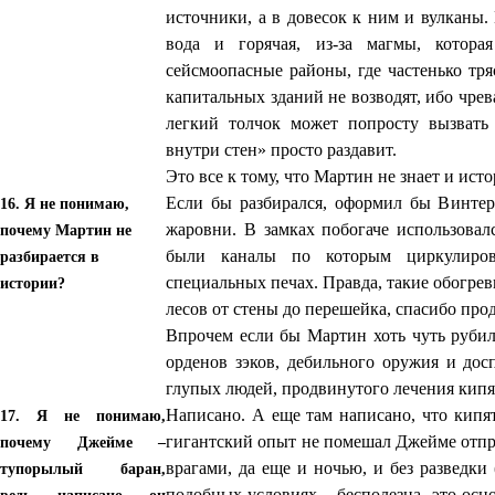
источники, а в довесок к ним и вулканы.
вода и горячая, из-за магмы, котор
сейсмоопасные районы, где частенько тря
капитальных зданий не возводят, ибо чрев
легкий толчок может попросту вызват
внутри стен» просто раздавит.
Это все к тому, что Мартин не знает и ист
Если бы разбирался, оформил бы Винтер
16. Я не понимаю,
жаровни. В замках побогаче использова
почему Мартин не
были каналы по которым циркулиров
разбирается в
специальных печах. Правда, такие обогрев
истории?
лесов от стены до перешейка, спасибо про
Впрочем если бы Мартин хоть чуть рубил
орденов зэков, дебильного оружия и дос
глупых людей, продвинутого лечения кипя
Написано. А еще там написано, что кипя
17. Я не понимаю,
гигантский опыт не помешал Джейме отпра
почему Джейме –
врагами, да еще и ночью, и без разведки
тупорылый баран,
подобных условиях – бесполезна, это ос